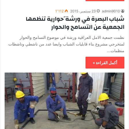
admin9010
23 سبتمبر، 2015
1٬112
شباب البصرة في ورشة َحوارية تنظمها
الجمعية عن التسامح والحوار
نظمت جمعية الامل العراقية ورشة في موضوع التسامح والحوار
لمتخرجي مشروع بناء قابليات الشباب وايضا عدد من ناشطي وناشطات
منظمات…
أكمل القراءة »