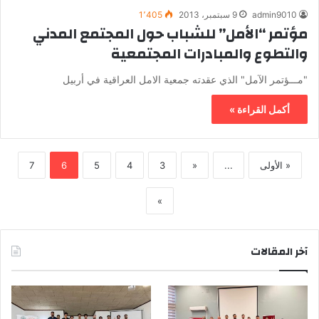
admin9010
9 سبتمبر، 2013
1٬405
مؤتمر “الأمل” للشباب حول المجتمع المدني
والتطوع والمبادرات المجتمعية
"مـــؤتمر الآمل" الذي عقدته جمعية الامل العراقية في أربيل
أكمل القراءة »
« الأولى
...
«
3
4
5
6
7
»
آخر المقالات