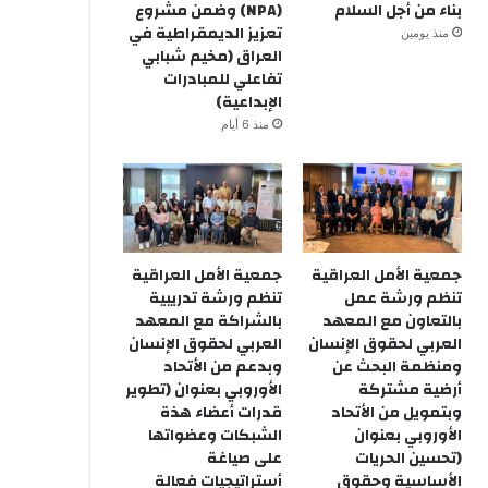
بناء من أجل السلام
(NPA) وضمن مشروع
تعزيز الديمقراطية في
منذ يومين
العراق (مخيم شبابي
تفاعلي للمبادرات
الإبداعية)
منذ 6 أيام
جمعية الأمل العراقية
جمعية الأمل العراقية
تنظم ورشة عمل
تنظم ورشة تدريبية
بالتعاون مع المعهد
بالشراكة مع المعهد
العربي لحقوق الإنسان
العربي لحقوق الإنسان
ومنظمة البحث عن
وبدعم من الأتحاد
أرضية مشتركة
الأوروبي بعنوان (تطوير
وبتمويل من الأتحاد
قدرات أعضاء هذة
الأوروبي بعنوان
الشبكات وعضواتها
(تحسين الحريات
على صياغة
الأساسية وحقوق
أستراتيجيات فعالة