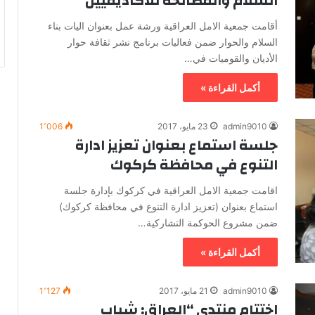
السلام والمصالحة للأكاديميين
أقامت جمعية الامل العراقية ورشة عمل بعنوان اليات بناء
السلام والحوار ضمن فعاليات برنامج نشر ثقافة حوار
الأديان والقوميات في…
أكمل القراءة »
admin9010
23 مايو، 2017
1٬006
جلسة استماع بعنوان تعزيز ادارة
التنوع في محافظة كركوك
اقامت جمعية الامل العراقية في كركوك بإدارة جلسة
استماع بعنوان (تعزيز ادارة التنوع في محافظة كركوك)
ضمن مشروع الحوكمة التشاركية…
أكمل القراءة »
admin9010
21 مايو، 2017
1٬127
اختتام منتدى “العراق: شباب