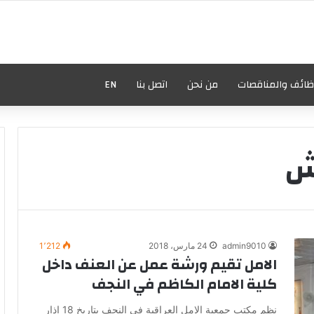
ظائف والمناقصات
من نحن
اتصل بنا
EN
يش
admin9010
24 مارس، 2018
1٬212
الامل تقيم ورشة عمل عن العنف داخل
كلية الامام الكاظم في النجف
نظم مكتب جمعية الامل العراقية في النجف بتاريخ 18 اذار