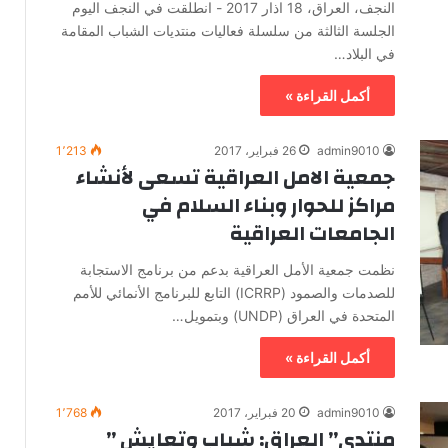
النجف، العراق، 18 اذار 2017 - انطلقت في النجف اليوم
الجلسة الثالثة من سلسلة فعاليات منتديات الشباب المقامة
في البلاد…
أكمل القراءة »
admin9010
26 فبراير، 2017
1٬213
جمعية الامل العراقية تسعى لأنشاء
مراكز للحوار وبناء السلام في
الجامعات العراقية
نظمت جمعية الأمل العراقية بدعم من برنامج الاستجابة
للصدمات والصمود (ICRRP) التابع للبرنامج الأنمائي للأمم
المتحدة في العراق (UNDP) وبتمويل…
أكمل القراءة »
admin9010
20 فبراير، 2017
1٬768
منتدى” العراق: شباب وتعايش ”