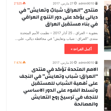
admin9010
27 مارس، 2017
2٬525
منتدى “العراق: شبابٌ وتعايش” في
ديالى يؤكد على دور التنوع العراقي
في بناء مستقبل العراق
بعقوبة – العراق ، 25 آذار 2017 – نظمت الأمم المتحدة
منتدى "العراق : شباب وتعايش" في محافظة ديالى، على…
أكمل القراءة »
admin9010
20 مارس، 2017
1٬474
الامم المتحدة تؤكد في منتدى
“العراق: شباب وتعايش” في النجف
على أهمية الشباب للمستقبل
وتسلط الضوء على الدور الاساسي
للنجف في ترسيخ روح التعايش
والمصالحة