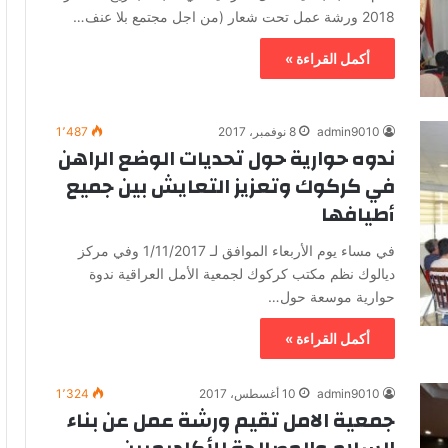
2018 ورشة عمل تحت شعار (من اجل مجتمع بلا عنف…
أكمل القراءة »
admin9010
8 نوفمبر، 2017
1٬487
ندوه حوارية حول تحديات الوضع الراهن
في كركوك وتعزيز التعايش بين جميع
أطيافها
في مساء يوم الأربعاء الموافق لـ 1/11/2017 وفي مركز
ديالوك نظم مكتب كركوك لجمعية الأمل العراقية ندوة
حوارية موسعة حول…
أكمل القراءة »
admin9010
10 أغسطس، 2017
1٬324
جمعية الامل تقيم ورشة عمل عن بناء