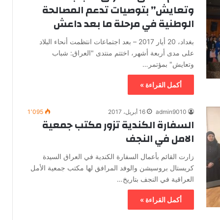
وتعايش” بتوصيات تدعم المصالحة
الوطنية في مرحلة ما بعد داعش
بغداد، 20 أيار 2017 – بعد اجتماعات انتظمت أنحاء البلاد
على مدى أربعة أشهر، اختتم منتدى "العراق: شباب
وتعايش" بمؤتمر…
أكمل القراءة »
admin9010
16 أبريل، 2017
1٬095
السفارة الكندية تزور مكتب جمعية
الامل في النجف
زارت القائم بأعمال السفارة الكندية في العراق السيدة
كريستال بروسيشن والوفد المرافق لها مكتب جمعية الأمل
العراقية في النجف بتاريخ…
أكمل القراءة »