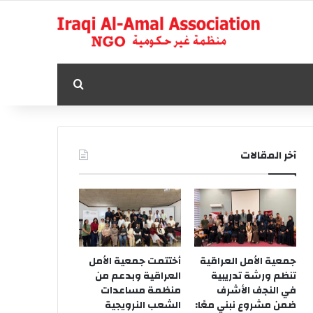
بحث عن
آخر المقالات
جمعية الأمل العراقية
أختتمت جمعية الأمل
تنظم ورشة تدريبية
العراقية وبدعم من
في النجف الأشرف
منظمة مساعدات
ضمن مشروع نبني معًا:
الشعب النرويجية