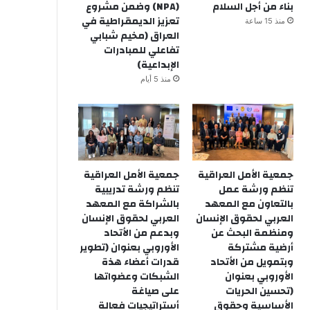
بناء من أجل السلام
(NPA) وضمن مشروع
تعزيز الديمقراطية في
منذ 15 ساعة
العراق (مخيم شبابي
تفاعلي للمبادرات
الإبداعية)
منذ 5 أيام
جمعية الأمل العراقية
جمعية الأمل العراقية
تنظم ورشة عمل
تنظم ورشة تدريبية
بالتعاون مع المعهد
بالشراكة مع المعهد
العربي لحقوق الإنسان
العربي لحقوق الإنسان
ومنظمة البحث عن
وبدعم من الأتحاد
أرضية مشتركة
الأوروبي بعنوان (تطوير
وبتمويل من الأتحاد
قدرات أعضاء هذة
الأوروبي بعنوان
الشبكات وعضواتها
(تحسين الحريات
على صياغة
الأساسية وحقوق
أستراتيجيات فعالة