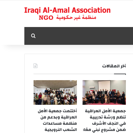
بحث عن
آخر المقالات
جمعية الأمل العراقية
أختتمت جمعية الأمل
تنظم ورشة تدريبية
العراقية وبدعم من
في النجف الأشرف
منظمة مساعدات
ضمن مشروع نبني معًا:
الشعب النرويجية