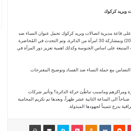
ت وبريد كركوك
على قاعة مديرية اتصالات وبريد كركوك تحمل عنوان النساء ضد
الفساد وذلك في يوم (الأربعاء) المُصادف (26 نيسان 2017) وبمشاركة 30 امرأة من الدائرة، وتم التحدث في المُحاضرة
 المتبعة على اساس الجنوسة وكذلك اهمية تعزيز دور المرأة في
التضامن مع حملة النساء ضد الفساد وتوضيح المقترحات
رة ومراكزهم وماسبب تباطُئ حركة الدائرة؟ وتأثير شركات
باحاً الى الساعة الثانية عشر ظهراً، وبعدها تم تكريم المحامية
ة بدرع تثميناً لجهودها المبذولة.
بينتيريست
Odnoklassniki
‫Pocket
سكايب
مشاركة عبر البريد
طباعة