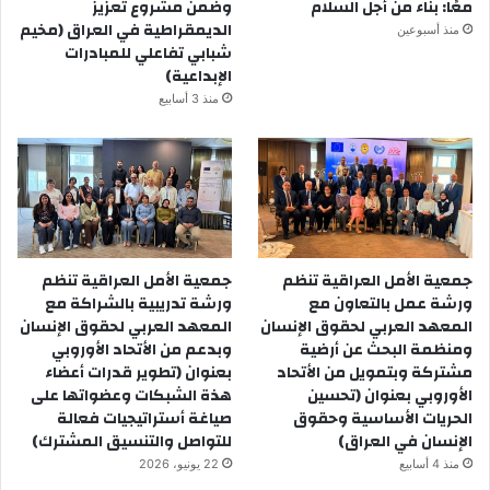
معًا: بناء من أجل السلام
وضمن مشروع تعزيز
مع مساعدات الشعب النرويجية NPA، وهو بالشراكة مع الفاعلين
الديمقراطية في العراق (مخيم
منذ أسبوعين
الاجتماعيين في قضايا العمال والعمال من النقابات والاتحادات.
شبابي تفاعلي للمبادرات
الإبداعية)
بغداد
منذ 3 أسابيع
7 تشرين الثاني 2022
جمعية الأمل العراقية تنظم
جمعية الأمل العراقية تنظم
ورشة عمل بالتعاون مع
ورشة تدريبية بالشراكة مع
المعهد العربي لحقوق الإنسان
المعهد العربي لحقوق الإنسان
ومنظمة البحث عن أرضية
وبدعم من الأتحاد الأوروبي
مشتركة وبتمويل من الأتحاد
بعنوان (تطوير قدرات أعضاء
الأوروبي بعنوان (تحسين
هذة الشبكات وعضواتها على
الحريات الأساسية وحقوق
صياغة أستراتيجيات فعالة
الإنسان في العراق)
للتواصل والتنسيق المشترك)
منذ 4 أسابيع
22 يونيو، 2026