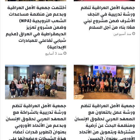
في السنوات الأخيرة في المجتمع، وإيصال رسالة السلام والتعاون
جمعية الأمل العراقية تنظم
أختتمت جمعية الأمل العراقية
والمحبة الى أبناء مدينة كركوك المتآخية.
ورشة تدريبية في النجف
وبدعم من منظمة مساعدات
الأشرف ضمن مشروع نبني
الشعب النرويجية (NPA)
معًا: بناء من أجل السلام
وضمن مشروع تعزيز
الديمقراطية في العراق (مخيم
منذ أسبوعين
شبابي تفاعلي للمبادرات
الإبداعية)
منذ 3 أسابيع
جمعية الأمل العراقية تنظم
جمعية الأمل العراقية تنظم
ورشة عمل بالتعاون مع
ورشة تدريبية بالشراكة مع
المعهد العربي لحقوق الإنسان
المعهد العربي لحقوق الإنسان
ومنظمة البحث عن أرضية
وبدعم من الأتحاد الأوروبي
مشتركة وبتمويل من الأتحاد
بعنوان (تطوير قدرات أعضاء
الأوروبي بعنوان (تحسين
هذة الشبكات وعضواتها على