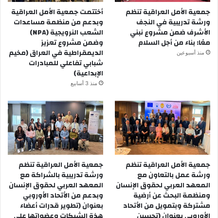
جمعية الأمل العراقية تنظم
أختتمت جمعية الأمل العراقية
ورشة تدريبية في النجف
وبدعم من منظمة مساعدات
الأشرف ضمن مشروع نبني
الشعب النرويجية (NPA)
معًا: بناء من أجل السلام
وضمن مشروع تعزيز
الديمقراطية في العراق (مخيم
منذ أسبوعين
شبابي تفاعلي للمبادرات
الإبداعية)
منذ 3 أسابيع
جمعية الأمل العراقية تنظم
جمعية الأمل العراقية تنظم
ورشة عمل بالتعاون مع
ورشة تدريبية بالشراكة مع
المعهد العربي لحقوق الإنسان
المعهد العربي لحقوق الإنسان
ومنظمة البحث عن أرضية
وبدعم من الأتحاد الأوروبي
مشتركة وبتمويل من الأتحاد
بعنوان (تطوير قدرات أعضاء
الأوروبي بعنوان (تحسين
هذة الشبكات وعضواتها على