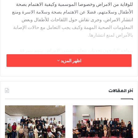
للوقاية من الامراض وخصوصا الموسمية وكيفية الاهتمام بصحة
الأطفال وسلامتهم، فضلا عن الاهتمام بصحة وسلامة الاسرة ومنع
انتشار الامراض، وجرى نقاش حول اللقاحات للأطفال وبعض
المعلومات الصحية المهمة وكيف يجب التعامل مع حالات الإصابة
بالأمراض لمنع انتشارها.
ويواجه النازحون تحديات تتعلق بتفشي الامراض بينهم بسرعة
وخصوصا في المخيمات، كما تم خلال النشاط توزيع سلة صحية
اظهر المزيد
تتضمن بعض المواد اللازمة للوقاية الصحية من الامراض.
على صعيد اخر اقام مكتب البصرة أيضا ورشة للتركيز على دور
المرأة في المجتمع وأقيمت بتاريخ 9 اذار في منطقة خمس ميل في
آخر المقالات
مقر منظمة خالد الثقافية، شاركت بالورشة والنقاش مجموعة من
النساء، وجرى نقاش عده مواضيع منها المساواة بين الجنسين وما
يتعلق بها من تفاصيل.