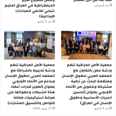
معًا: بناء من أجل السلام
وضمن مشروع تعزيز
الديمقراطية في العراق (مخيم
منذ أسبوعين
شبابي تفاعلي للمبادرات
الإبداعية)
منذ 3 أسابيع
جمعية الأمل العراقية تنظم
جمعية الأمل العراقية تنظم
ورشة عمل بالتعاون مع
ورشة تدريبية بالشراكة مع
المعهد العربي لحقوق الإنسان
المعهد العربي لحقوق الإنسان
ومنظمة البحث عن أرضية
وبدعم من الأتحاد الأوروبي
مشتركة وبتمويل من الأتحاد
بعنوان (تطوير قدرات أعضاء
الأوروبي بعنوان (تحسين
هذة الشبكات وعضواتها على
الحريات الأساسية وحقوق
صياغة أستراتيجيات فعالة
الإنسان في العراق)
للتواصل والتنسيق المشترك)
منذ 4 أسابيع
22 يونيو، 2026