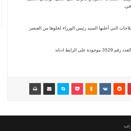
قي.
احات التي أعلنها السيد رئيس الوزراء لخلوها من العنصر
بينتيريست
Odnoklassniki
‫Pocket
سكايب
مشاركة عبر البريد
طباعة