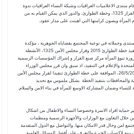
بة الذكرى الخامسة عشرة لصدور القرار 1325، أقام منتدى الاعلاميات العراقيات وشبكة النساء العراقيات ندوة
موسعة بشأن تبوؤ المرأة مراكز صنع القرار وما تضمنه القرار 1325، وخطة الطوارئ، والدور الذي يمكن القيام به من
المرأة ويصون كرامتها التي اهينت على مدار عقود.
تدى وحملاته في توعية المجتمع بقضاياه الجوهرية ، مؤكدة
على نقاط ثلاث ، التحديات التي تواجه المنظمات في تنفيذ خطة الطوارئ 2015 وقرار مجلس الأمن 1325، الأنشطة
وضرورة تبوؤ المرأة مركز صنع القرار و إشراك المؤسسات الرسمية
متحدة والإعلام في التنفيذ، اذ سبق وان قرر مجلس الوزراء
بجلسته الاعتيادية الحادية والعشرين المنعقدة بتاريخ 26/5/2015، الموافقة على خطة الطوارئ تنفيذا لقرار مجلس الأمن
وتوجيه مؤسسات الدولة والمحافظات بتنفيذ الخطة بشكل ملموس مع تحديد
 للنساء وضمان المشاركة الاوسع للمرأة في بناء الامن والسلام.
ر حماية افراد الاسرة وخصوصا النساء والاطفال من اشكال
من خلال التعاون مع الوزارات والأجهزة الرسمية ومنظمات
مع امن وخال قدر الامكان منها. والتواصل مع الدول المتقدمة
دريبية لاكتساب الخبرة والتعرف على أفضل الوسائل العلمية