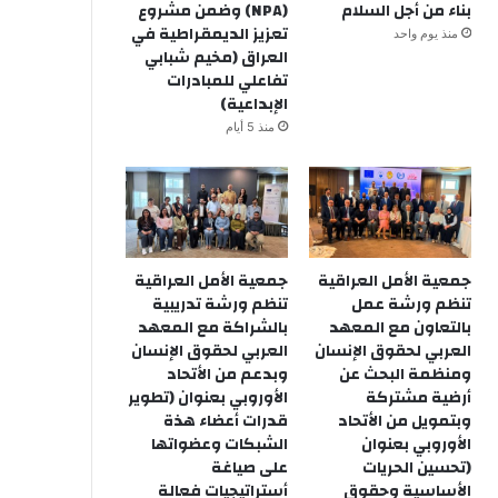
بناء من أجل السلام
(NPA) وضمن مشروع
تعزيز الديمقراطية في
منذ يوم واحد
العراق (مخيم شبابي
تفاعلي للمبادرات
الإبداعية)
منذ 5 أيام
جمعية الأمل العراقية
جمعية الأمل العراقية
تنظم ورشة عمل
تنظم ورشة تدريبية
بالتعاون مع المعهد
بالشراكة مع المعهد
العربي لحقوق الإنسان
العربي لحقوق الإنسان
ومنظمة البحث عن
وبدعم من الأتحاد
أرضية مشتركة
الأوروبي بعنوان (تطوير
وبتمويل من الأتحاد
قدرات أعضاء هذة
الأوروبي بعنوان
الشبكات وعضواتها
(تحسين الحريات
على صياغة
الأساسية وحقوق
أستراتيجيات فعالة