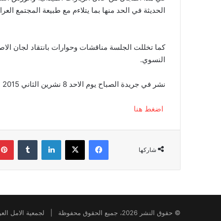
الحديثة في الحد منها بما يتلاءم مع طبيعة المجتمع العرا
كما تخللت الجلسة مناقشات وحوارات بانتقاد لجان الاصل
النسوي.
نشر في جريدة الصباح يوم الاحد 8 نشرين الثاني 2015 العدد رقم 3529 موجودة على الرابط ادناه:
اضغط هنا
فيسبوك
‫X
لينكدإن
شاركها
© حقوق النشر 2026، جميع الحقوق محفوظة | لجمعية الامل العراقية