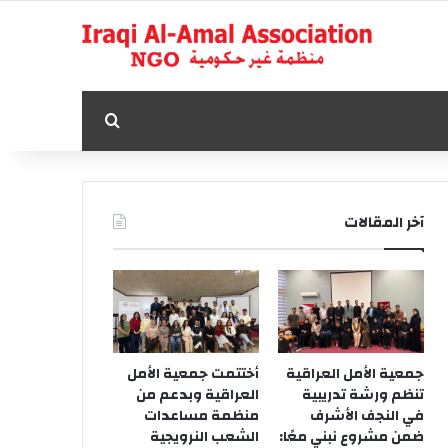
بحث عن
آخر المقالات
جمعية الأمل العراقية
أختتمت جمعية الأمل
تنظم ورشة تدريبية
العراقية وبدعم من
في النجف الأشرف
منظمة مساعدات
ضمن مشروع نبني معًا:
الشعب النرويجية