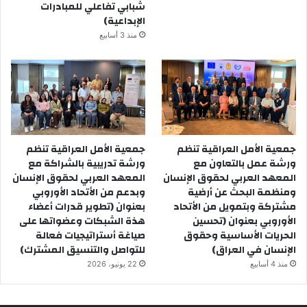
شبابي تفاعلي للمبادرات
العمل والشؤون الاجتماعية في مجلس النواب لتمثل الموقف
الإبداعية)
القانوني المشترك لتلك الاطراف.
منذ 3 أسابيع
تأتي اعمال الورشة ضمن نشاطات مشروع تعزيز الديمقراطية الذي
تنفذه جمعية الامل العراقية بالشراكة مع منظمة مساعدات الشعب
النرويجية NPA وضمن نشاطات حملة الحقوق الاقتصادية
والاجتماعية التي تنفذ ضمن مسار الحقوق الاقتصادية والاجتماعية
في المنتدى الاجتماعي العراقي.
جمعية الأمل العراقية تنظم
جمعية الأمل العراقية تنظم
ورشة عمل بالتعاون مع
ورشة تدريبية بالشراكة مع
المعهد العربي لحقوق الإنسان
المعهد العربي لحقوق الإنسان
ومنظمة البحث عن أرضية
وبدعم من الأتحاد الأوروبي
مشتركة وبتمويل من الأتحاد
بعنوان (تطوير قدرات أعضاء
الأوروبي بعنوان (تحسين
هذة الشبكات وعضواتها على
الحريات الأساسية وحقوق
صياغة أستراتيجيات فعالة
الإنسان في العراق)
للتواصل والتنسيق المشترك)
منذ 4 أسابيع
22 يونيو، 2026