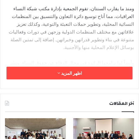
ومنذ ما يقارب السنتان، تقوم الجمعية بإدارة مكتب شبكة النساء
العراقيات، مما أتاح توسيع دائرة التعاون والتنسيق بين المنظمات
النسائية المحلية، وتطوير حملات التعبئة والتوعية، وكذلك تعزيز
علاقاتهن مع مختلف المنظمات الدولية وزجهن في دورات وفعاليات
متنوعة في بناء وتطوير قدراتهن وخبراتهن. إضافة إلى تمتين الصلة
بوسائل الإعلام المحلية منها والأجنبية.
وأيضاً لها برامجها الرائدة في مجال الدفاع عن حقوق النساء، ونشر
ثقافة العدالة بين الجنسين في المجتمع. وقد أسهمت برامج الأمل في
اظهر المزيد
التعليم والصحة في تعزيز مصداقيتها بين الأوساط الشعبية والرسمية،
وكسب تعاونهم.
كما تم تنفيذ مشاريع منتجة للدخل منها مشروع تربية الدواجن خلال
آخر المقالات
عامي 1999 ـ 2000 ، وانتفعت منه 43 أرملة يعشن في قرية بحركه
في محافظة أربيل. ونفذت ايضاً (مشروع تربية الحيوانات الصغيرة)،
بدعم من برنامج الغذاء العالمي (WFP )، الذي استمر لفترة 30
شهراً، من تشرين الثاني عام 2000 وحتى نيسان 2003 ، واستفادت