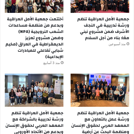
منه 3017 أرملة، موزعات في 67 قرية و9 مجمعات سكنية في
محافظة أربيل. وقد تلقت المستفيدات دورات في التعليم والتثقيف
الصحي، والتسويق ومهارات أخرى أساسية ضرورية لنجاح المشروع.
جمعية الأمل العراقية تنظم
أختتمت جمعية الأمل العراقية
للمزيد يرجى الأطلاع على المرفقات
ورشة تدريبية في النجف
وبدعم من منظمة مساعدات
الأشرف ضمن مشروع نبني
الشعب النرويجية (NPA)
سيداو
معًا: بناء من أجل السلام
وضمن مشروع تعزيز
عيادات الأمل القانونية
الديمقراطية في العراق (مخيم
منذ أسبوعين
الحملة الأعلامية للحركة النسائية
شبابي تفاعلي للمبادرات
المؤتمرات والندوات
الإبداعية)
تعديل انتخابات مجلس المحافظات
منذ 3 أسابيع
مقترحات بشأن تعديل الدستور
نشاطات نسوية متفرقة
أجتماع الهيئة العامة لشبكة النساء العراقية
جمعية الأمل العراقية تنظم
جمعية الأمل العراقية تنظم
ورشة عمل بالتعاون مع
ورشة تدريبية بالشراكة مع
المعهد العربي لحقوق الإنسان
المعهد العربي لحقوق الإنسان
ومنظمة البحث عن أرضية
وبدعم من الأتحاد الأوروبي