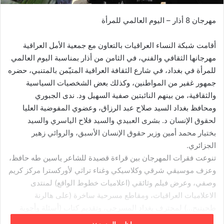
مهرجان 8 أذار – اليوم العالمي للمرأة
أقامت شبكة النساء العراقيات بالتعاون مع جمعية الأمل العراقية
مهرجانها الثقافي والفني، في الثامن من أذار بمناسبة اليوم العالمي
للمرأة في بغداد، في شارع الثقافة العراقية المتيّمن بالمتنبي، حضره
جمهور غفير من المواطنين، وكذلك بعض الشخصيات السياسية
والثقافية، من بينهم النائبتين صفية السهيل ود. ندى الجبوري
ومحافظ بغداد السيد صلاح عبد الرزاق، وعضوي المفوضية العليا
لحقوق الإنسان د. بشرى العبيدي والسيد فلاح الياسري والسيد
بختيار محمد أمين وزير حقوق الإنسان الأسبق، والروائي زهير
الجزائري.
تنوعت فقرات المهرجان بين قراءة قصيدة للشاعر ياسين طه حافظ،
وعزف موسيقي شرقي وكلاسيكي وغناء تراثي لأوركسترا مركز كريم
وصفي، وعرض فيلم وثائقي (اعلاميات خطوط الواقع) لمنتدى
الاعلاميات العراقيات، ومقاطع مسرحية ساخرة (على هالرنة
طحينيج…) لمحترف بغداد المسرحي، وتقديم كتاب (أسئلة وأجوبة
عن قضايا الأحوال الشخصية) للقاضي والباحث القانوني هادي عزيز.