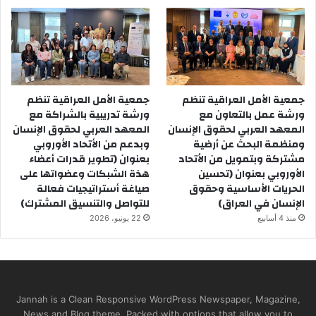
       9 أذار 2013
جمعية الأمل العراقية تنظم
جمعية الأمل العراقية تنظم
ورشة عمل بالتعاون مع
ورشة تدريبية بالشراكة مع
المعهد العربي لحقوق الإنسان
المعهد العربي لحقوق الإنسان
ومنظمة البحث عن أرضية
وبدعم من الأتحاد الأوروبي
مشتركة وبتمويل من الأتحاد
بعنوان (تطوير قدرات أعضاء
الأوروبي بعنوان (تحسين
هذة الشبكات وعضواتها على
الحريات الأساسية وحقوق
صياغة أستراتيجيات فعالة
الإنسان في العراق)
للتواصل والتنسيق المشترك)
منذ 4 أسابيع
22 يونيو، 2026
Jannah is a Clean Responsive WordPress Newspaper, Magazine,
News and Blog theme. Packed with options that allow you to