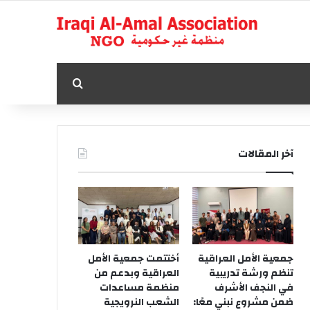
بحث عن
آخر المقالات
جمعية الأمل العراقية
أختتمت جمعية الأمل
تنظم ورشة تدريبية
العراقية وبدعم من
في النجف الأشرف
منظمة مساعدات
ضمن مشروع نبني معًا:
الشعب النرويجية