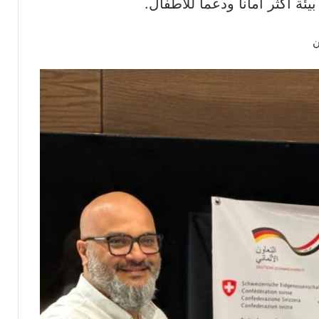
ة أكثر أماناً ودعماً للأطفال.
ن