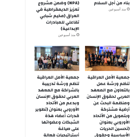
بناء من أجل السلام
(NPA) وضمن مشروع
تعزيز الديمقراطية في
منذ أسبوعين
العراق (مخيم شبابي
تفاعلي للمبادرات
الإبداعية)
منذ أسبوعين
جمعية الأمل العراقية
جمعية الأمل العراقية
تنظم ورشة عمل
تنظم ورشة تدريبية
بالتعاون مع المعهد
بالشراكة مع المعهد
العربي لحقوق الإنسان
العربي لحقوق الإنسان
ومنظمة البحث عن
وبدعم من الأتحاد
أرضية مشتركة
الأوروبي بعنوان (تطوير
وبتمويل من الأتحاد
قدرات أعضاء هذة
الأوروبي بعنوان
الشبكات وعضواتها
(تحسين الحريات
على صياغة
الأساسية وحقوق
أستراتيجيات فعالة