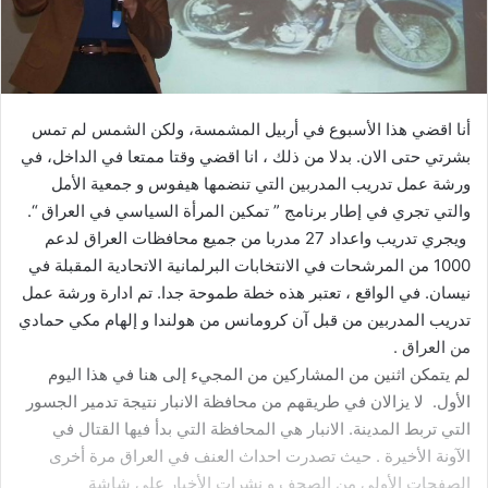
أنا اقضي هذا الأسبوع في أربيل المشمسة، ولكن الشمس لم تمس
بشرتي حتى الان. بدلا من ذلك ، انا اقضي وقتا ممتعا في الداخل، في
ورشة عمل تدريب المدربين التي تنضمها هيفوس و جمعية الأمل
والتي تجري في إطار برنامج ” تمكين المرأة السياسي في العراق “.
ويجري تدريب واعداد 27 مدربا من جميع محافظات العراق لدعم
1000 من المرشحات في الانتخابات البرلمانية الاتحادية المقبلة في
نيسان. في الواقع ، تعتبر هذه خطة طموحة جدا. تم ادارة ورشة عمل
تدريب المدربين من قبل آن كرومانس من هولندا و إلهام مكي حمادي
من العراق .
لم يتمكن اثنين من المشاركين من المجيء إلى هنا في هذا اليوم
الأول. لا يزالان في طريقهم من محافظة الانبار نتيجة تدمير الجسور
التي تربط المدينة. الانبار هي المحافظة التي بدأ فيها القتال في
الآونة الأخيرة . حيث تصدرت احداث العنف في العراق مرة أخرى
الصفحات الأولى من الصحف و نشرات الأخبار على شاشة