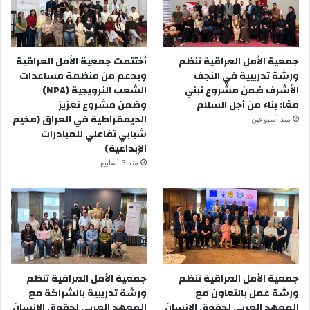
الحياتية والقيادية ضمن مشروع بناء قابليات الشباب في خلال فترة 4
أشهر في مركز التدريب المهني في البصرة، وبعد اختتام هذه
التدريبات تم عقد ورشة في 1 حزيران 2015 تناولت موضوع العدالة
بين الجنسين واهميته في المجتمع المحلي في البصرة.
جمعية الأمل العراقية تنظم
أختتمت جمعية الأمل العراقية
ورشة تدريبية في النجف
وبدعم من منظمة مساعدات
الأشرف ضمن مشروع نبني
الشعب النرويجية (NPA)
معًا: بناء من أجل السلام
وضمن مشروع تعزيز
الديمقراطية في العراق (مخيم
منذ أسبوعين
شبابي تفاعلي للمبادرات
الإبداعية)
منذ 3 أسابيع
جمعية الأمل العراقية تنظم
جمعية الأمل العراقية تنظم
ورشة عمل بالتعاون مع
ورشة تدريبية بالشراكة مع
المعهد العربي لحقوق الإنسان
المعهد العربي لحقوق الإنسان