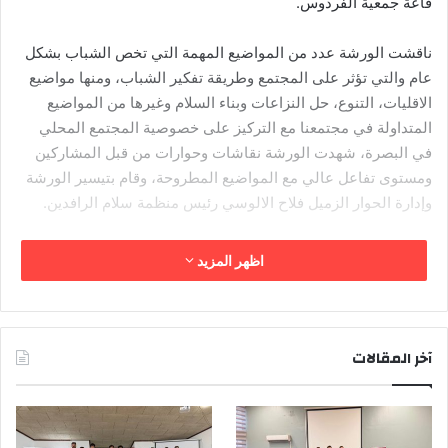
قاعة جمعية الفردوس.
ناقشت الورشة عدد من المواضيع المهمة التي تخص الشباب بشكل
عام والتي تؤثر على المجتمع وطريقة تفكير الشباب، ومنها مواضيع
الاقليات، التنوع، حل النزاعات وبناء السلام وغيرها من المواضيع
المتداولة في مجتمعنا مع التركيز على خصوصية المجتمع المحلي
في البصرة، شهدت الورشة نقاشات وحوارات من قبل المشاركين
ومستوى تفاعل عالي مع المواضيع المطروحة، وقام بتيسير الورشة
وإدارة الحوار الزميل فلاح الالوسي رئيس منظمة سلام الرافدين.
وتم في الوقت الحالي اكمال عدد من الورش التدريبية والتي تناولت
اظهر المزيد
عدد من المهن والمهارات المهمة للشباب حول (اللحام، الكهرباء
واللغة الانكليزية)، والان يتم التركيز على إيجاد فرص عمل للشباب
المتخرجين من الدورات المختلفة، اذ يجري التنسيق مع جهات
مختلفة منها القطاع الخاص والحكومي لتوفير فرص عمل تتناسب مع
آخر المقالات
مهارات وقدرات الشباب.
وتجدر الإشارة الى انه قد سبق وان تم تدريب الشباب على المهارات