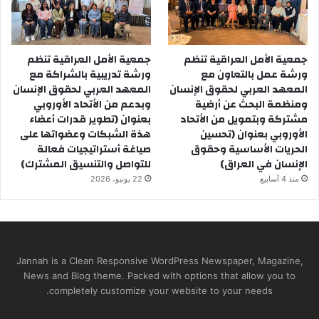
جمعية الأمل العراقية تنظم
جمعية الأمل العراقية تنظم
ورشة عمل بالتعاون مع
ورشة تدريبية بالشراكة مع
المعهد العربي لحقوق الإنسان
المعهد العربي لحقوق الإنسان
ومنظمة البحث عن أرضية
وبدعم من الأتحاد الأوروبي
مشتركة وبتمويل من الأتحاد
بعنوان (تطوير قدرات أعضاء
الأوروبي بعنوان (تحسين
هذة الشبكات وعضواتها على
الحريات الأساسية وحقوق
صياغة أستراتيجيات فعالة
الإنسان في العراق)
للتواصل والتنسيق المشترك)
منذ 4 أسابيع
22 يونيو، 2026
Jannah is a Clean Responsive WordPress Newspaper, Magazine,
News and Blog theme. Packed with options that allow you to
completely customize your website to your needs.