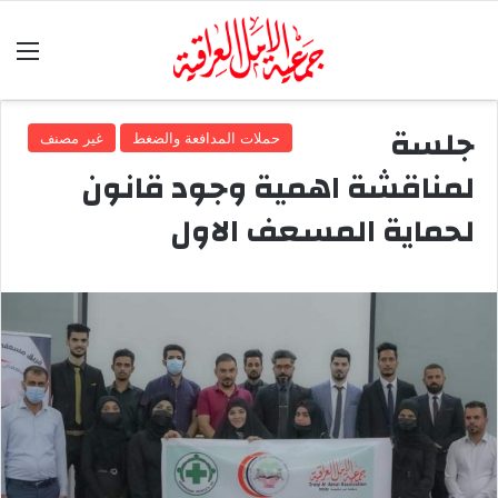
الق
جلسة
حملات المدافعة والضغط
غير مصنف
لمناقشة اهمية وجود قانون
لحماية المسعف الاول