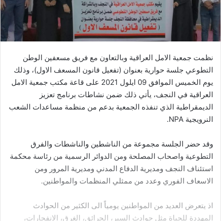
نظمت جمعية الامل العراقية وبالتعاون مع فريق مسعفين الوطن
التطوعي جلسة حوارية بعنوان (تفعيل قانون المسعف الاول)، وذلك
يوم الخميس الموافق 09 ايلول 2021 على قاعة مكتب جمعية الامل
العراقية في النجف، يأتي ذلك ضمن نشاطات برنامج تعزيز
الديمقراطية الذي تنفذه الجمعية بدعم من منظمة مساعدات الشعب
النرويجية NPA.
وقد حضر الجلسة مجموعة من الناشطين والناشطات والفرق
التطوعية واصحاب المصلحة ومن الدوائر الرسمية من رئاسة محكمة
استئناف النجف ومديرية الدفاع المدني ومديرية المرور ومن
الاسعاف الفوري وعدد من ممثلي المنظمات والمواطنين.
اذ يتعرض العديد من المواطنين يومياً الى الكثير من الحوادث
المهددة للحياة مثل حوادث السير، الحرائق، الغرق، الانفجارات،