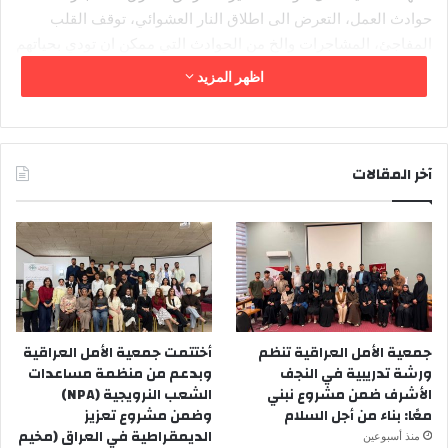
حوادث العمل، التعرض الى اطلاق النار العشوائي، توقف القلب
المفاجئ، المشاجرات والخ من الحوادث التي ممكن ان تودي بحياتهم
ما لم يتدخل احد وبشكل عاجل لانقاذهمِ؛ لكن وفي اغلب الحالات
اظهر المزيد
يحول دافع الخوف من المسؤولية القانونية والعشائرية دون ذألك،
ويكون دورهم فقط المتفرج لحين وصول الكوادر الرئيسية والساندة
من الاسعاف الفوري وغيرها الى مكان وقوع الحادث.
آخر المقالات
جمعية الأمل العراقية تنظم
أختتمت جمعية الأمل العراقية
ورشة تدريبية في النجف
وبدعم من منظمة مساعدات
الأشرف ضمن مشروع نبني
الشعب النرويجية (NPA)
معًا: بناء من أجل السلام
وضمن مشروع تعزيز
الديمقراطية في العراق (مخيم
منذ أسبوعين