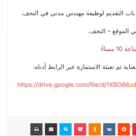
ح باب التقديم لوظيفة مهندس مدني في النجف.
 الموقع – النجف.
ية ثم تعبئة الاستمارة عبر الرابط أدناه:
https://drive.google.com/file/d/1XBO6
بينتيريست
Odnoklassniki
‫Pocket
سكايب
مشاركة عبر البريد
طباعة