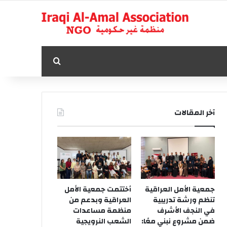
بحث عن
آخر المقالات
جمعية الأمل العراقية
أختتمت جمعية الأمل
تنظم ورشة تدريبية
العراقية وبدعم من
في النجف الأشرف
منظمة مساعدات
ضمن مشروع نبني معًا:
الشعب النرويجية