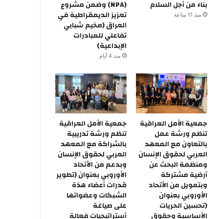
بناء من أجل السلام
(NPA) وضمن مشروع
تعزيز الديمقراطية في
منذ 11 ساعة
العراق (مخيم شبابي
تفاعلي للمبادرات
الإبداعية)
منذ 4 أيام
جمعية الأمل العراقية
جمعية الأمل العراقية
تنظم ورشة عمل
تنظم ورشة تدريبية
بالتعاون مع المعهد
بالشراكة مع المعهد
العربي لحقوق الإنسان
العربي لحقوق الإنسان
ومنظمة البحث عن
وبدعم من الأتحاد
أرضية مشتركة
الأوروبي بعنوان (تطوير
وبتمويل من الأتحاد
قدرات أعضاء هذة
الأوروبي بعنوان
الشبكات وعضواتها
(تحسين الحريات
على صياغة
الأساسية وحقوق
أستراتيجيات فعالة