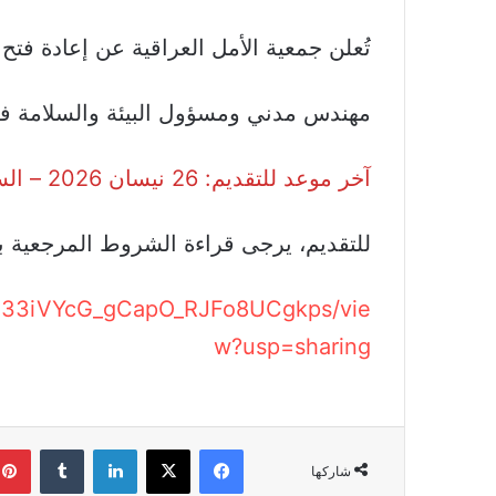
تُعلن جمعية الأمل العراقية عن إعادة فت
مهندس مدني ومسؤول البيئة والسلامة في
آخر موعد للتقديم: 26 نيسان 2026 – الساعة 10 مساءً
للتقديم، يرجى قراءة الشروط المرجعية بعنا
6ud33iVYcG_gCapO_RJFo8UCgkps/vie
w?usp=sharing
فيسبوك
‫X
لينكدإن
شاركها