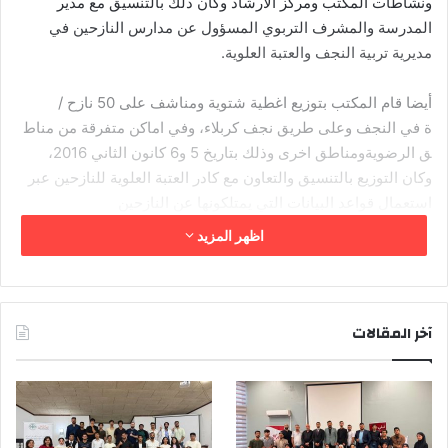
ونشاطات المكتب ومركز الارشاد وكان ذلك بالتنسيق مع مدير
المدرسة والمشرف التربوي المسؤول عن مدارس النازحين في
مديرية تربية النجف والعتبة العلوية.
أيضا قام المكتب بتوزيع اغطية شتوية ومناشف على 50 نازح /
ة في النجف وعلى طريق نجف كربلاء، وفي اماكن متفرقة من مناط
ق الرضويةومناطق اخرى وذلك بتاريخ 5 و6 كانون الثاني 2016،
وكان التوزيع بالتنسيق والتعاون مع كادر العتبة العلوية للنازحين عبر
استعمال قواعد البيانات التي يمتلكونها عن النازحين
وبصحبة المتطوعين.
اظهر المزيد
ويأتي ذلك ضمن نشاطات المكتب التي تستهدف النازحين لتوفير جز
ء من متطلباتهم وتحسين أوضاعهم، وقد سبق ان عملت الجمعية
على العديد من القضايا التي تخص النازحين من توزيع مساعدات
آخر المقالات
وتمكين وحماية وتعليم هذا فضلا عن مراكز الامل للإرشاد الاسري
التي تعمل على قضايا العنف ضد النساء وتقديم الاستشارات
القانونية والاجتماعية والنفسية.