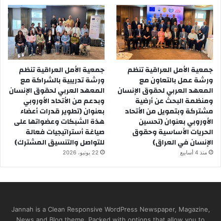
جمعية الأمل العراقية تنظم
جمعية الأمل العراقية تنظم
ورشة عمل بالتعاون مع
ورشة تدريبية بالشراكة مع
المعهد العربي لحقوق الإنسان
المعهد العربي لحقوق الإنسان
ومنظمة البحث عن أرضية
وبدعم من الأتحاد الأوروبي
مشتركة وبتمويل من الأتحاد
بعنوان (تطوير قدرات أعضاء
الأوروبي بعنوان (تحسين
هذة الشبكات وعضواتها على
الحريات الأساسية وحقوق
صياغة أستراتيجيات فعالة
الإنسان في العراق)
للتواصل والتنسيق المشترك)
منذ 4 أسابيع
22 يونيو، 2026
Jannah is a Clean Responsive WordPress Newspaper, Magazine,
News and Blog theme. Packed with options that allow you to