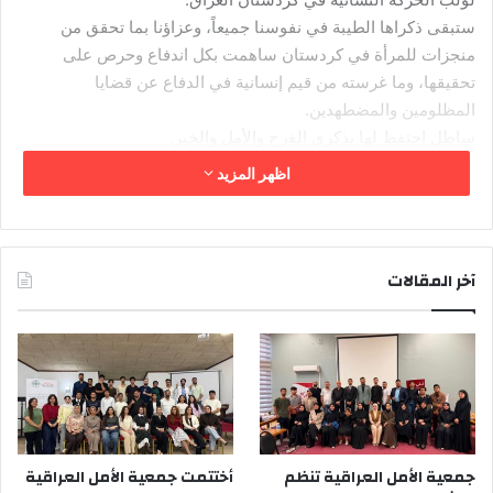
ستبقى ذكراها الطيبة في نفوسنا جميعاً، وعزاؤنا بما تحقق من
منجزات للمرأة في كردستان ساهمت بكل اندفاع وحرص على
تحقيقها، وما غرسته من قيم إنسانية في الدفاع عن قضايا
المظلومين والمضطهدين.
ساظل احتفظ لها بذكرى الفرح والأمل والخير.
أعتذر عن عدم تمكني من حضور مجلس العزاء في السليمانية بسبب
اظهر المزيد
غلق الطرقات في بغداد خلال هذه الأيام.
أقبلكم جميعاً
آخر المقالات
هـنـاء أدور
بغداد في 13 حزيران 2012
جمعية الأمل العراقية تنظم
أختتمت جمعية الأمل العراقية