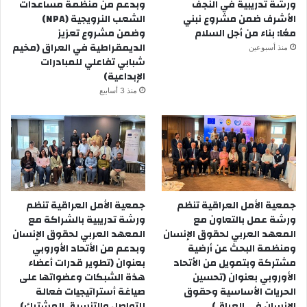
ورشة تدريبية في النجف
وبدعم من منظمة مساعدات
الأشرف ضمن مشروع نبني
الشعب النرويجية (NPA)
معًا: بناء من أجل السلام
وضمن مشروع تعزيز
الديمقراطية في العراق (مخيم
منذ أسبوعين
شبابي تفاعلي للمبادرات
الإبداعية)
منذ 3 أسابيع
جمعية الأمل العراقية تنظم
جمعية الأمل العراقية تنظم
ورشة عمل بالتعاون مع
ورشة تدريبية بالشراكة مع
المعهد العربي لحقوق الإنسان
المعهد العربي لحقوق الإنسان
ومنظمة البحث عن أرضية
وبدعم من الأتحاد الأوروبي
مشتركة وبتمويل من الأتحاد
بعنوان (تطوير قدرات أعضاء
الأوروبي بعنوان (تحسين
هذة الشبكات وعضواتها على
الحريات الأساسية وحقوق
صياغة أستراتيجيات فعالة
الإنسان في العراق)
للتواصل والتنسيق المشترك)