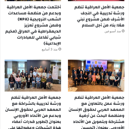
جمعية الأمل العراقية تنظم
أختتمت جمعية الأمل العراقية
ورشة تدريبية في النجف
وبدعم من منظمة مساعدات
الأشرف ضمن مشروع نبني
الشعب النرويجية (NPA)
معًا: بناء من أجل السلام
وضمن مشروع تعزيز
الديمقراطية في العراق (مخيم
منذ أسبوعين
شبابي تفاعلي للمبادرات
الإبداعية)
منذ 3 أسابيع
جمعية الأمل العراقية تنظم
جمعية الأمل العراقية تنظم
ورشة عمل بالتعاون مع
ورشة تدريبية بالشراكة مع
المعهد العربي لحقوق الإنسان
المعهد العربي لحقوق الإنسان
ومنظمة البحث عن أرضية
وبدعم من الأتحاد الأوروبي
مشتركة وبتمويل من الأتحاد
بعنوان (تطوير قدرات أعضاء
الأوروبي بعنوان (تحسين
هذة الشبكات وعضواتها على