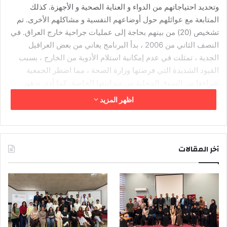
وتحديد احتياجاتهم من الدواء و العناية الصحية و الأجهزة. كذلك
المتابعة مع عوائلهم حول أوضاعهم النفسية و مشاكلهم الأخرى. تم
تشخيص (20) من بينهم بحاجة إلى عمليات جراحية خارج العراق. في
النصف الثاني من 2006 ، بدأ البرنامج يعاني من بعض العراقيل
الجدية ، تمثلت في عدم إمكانية استلام الأدوية من الخارج ، بسبب
القيود الشديدة التي فرضتها وزارة الصحة ، مما اضطر الجمعية
شراءها من السوق المحلية من ميزانيتها الخاصة، كما أدى تدهور
الوضع الأمني خلال هذه الفترة إلى انقطاع عدد من العوائل عن
اظهر المزيد
المراجعة و الاتصال. وفي عام 2007 جرى توزيع وجبتين فقط بدل
ثلاث ، ولم تغطى كلفة المشتريات كاملة من الأدوية والمصروفات
الأخرى في البرنامج من قبل الجهة الداعمة ، وتحملت الجمعية عبئاً
اضافياً . و تم الاتفاق مع المنظمة المذكورة على تقديم الدعم ل65
آخر المقالات
مستفيداً خلال عام 2008.