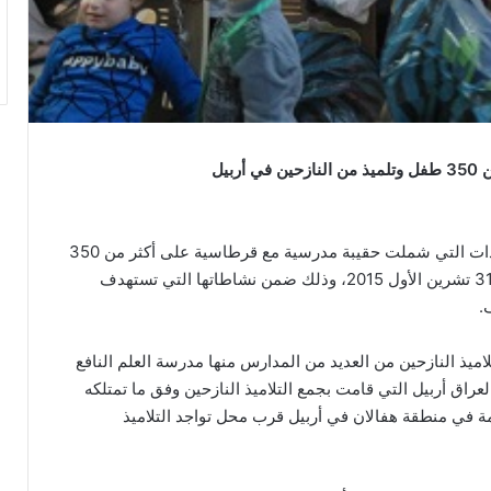
بيل
قامت جمعية الامل العراقية مكتب اربيل بتوزيع المساعدات التي شملت حقيبة مدرسية مع قرطاسية على أكثر من 350
تلميذ من النازحين في أربيل وذلك يوم السبت الموافق 31 تشرين الأول 2015، وذلك ضمن نشاطاتها التي تستهدف
.
ميذ النازحين من العديد من المدارس منها مدرسة العلم النافع
راق أربيل التي قامت بجمع التلاميذ النازحين وفق ما تمتلكه
ة في منطقة هفالان في أربيل قرب محل تواجد التلاميذ