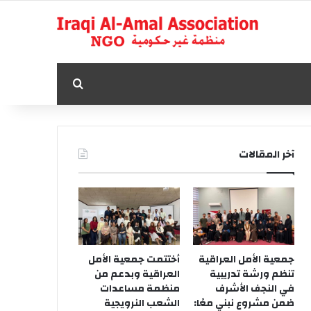
بحث عن
آخر المقالات
جمعية الأمل العراقية
أختتمت جمعية الأمل
تنظم ورشة تدريبية
العراقية وبدعم من
في النجف الأشرف
منظمة مساعدات
ضمن مشروع نبني معًا:
الشعب النرويجية