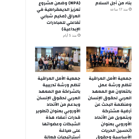
بناء من أجل السلام
(NPA) وضمن مشروع
تعزيز الديمقراطية في
منذ 17 ساعة
العراق (مخيم شبابي
تفاعلي للمبادرات
الإبداعية)
منذ 5 أيام
جمعية الأمل العراقية
جمعية الأمل العراقية
تنظم ورشة عمل
تنظم ورشة تدريبية
بالتعاون مع المعهد
بالشراكة مع المعهد
العربي لحقوق الإنسان
العربي لحقوق الإنسان
ومنظمة البحث عن
وبدعم من الأتحاد
أرضية مشتركة
الأوروبي بعنوان (تطوير
وبتمويل من الأتحاد
قدرات أعضاء هذة
الأوروبي بعنوان
الشبكات وعضواتها
(تحسين الحريات
على صياغة
الأساسية وحقوق
أستراتيجيات فعالة